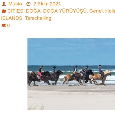
Musta
2 Ekim 2021
CITIES
,
DOĞA
,
DOĞA YÜRÜYÜŞÜ
,
Genel
,
Hol
ISLANDS
,
Terschelling
0