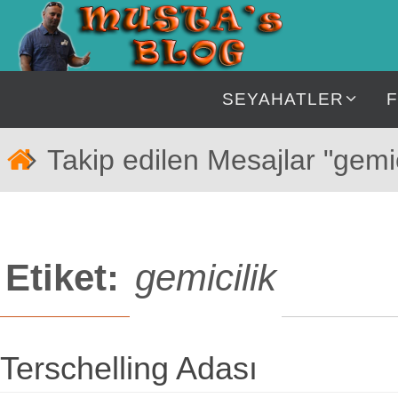
İçeriğe
geç
İçeriğe
SEYAHATLER
geç
Home
Takip edilen Mesajlar "gemic
Etiket:
gemicilik
Terschelling Adası