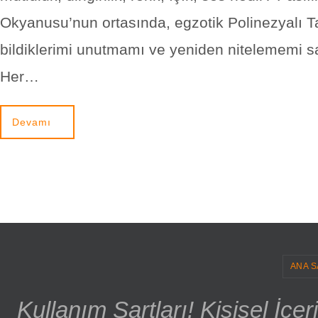
Okyanusu’nun ortasında, egzotik Polinezyalı Ta
bildiklerimi unutmamı ve yeniden nitelememi sa
Her…
Devamı
ANA S
Kullanım Şartları! Kişisel İçe