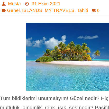
Musta
31 Ekim 2021
Genel
,
ISLANDS
,
MY TRAVELS
,
Tahiti
0
Tüm bildiklerimi unutmalıyım! Güzel nedir? Hiçli
mutluluk, dinginlik, renk, ışık, ses nedir? Pasifi