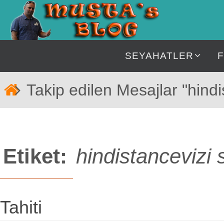
İçeriğe
geç
İçeriğe
SEYAHATLER
geç
Home
Takip edilen Mesajlar "hindi
Etiket:
hindistancevizi 
Tahiti