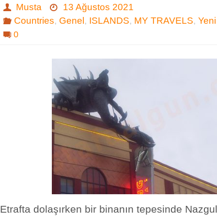
Musta
13 Ağustos 2021
Countries
,
Genel
,
ISLANDS
,
MY TRAVELS
,
Yeni
0
Etrafta dolaşırken bir binanın tepesinde Nazgul