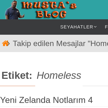
İçeriğe
geç
İçeriğe
SEYAHATLER
geç
Home
Takip edilen Mesajlar "Hom
Etiket:
Homeless
Yeni Zelanda Notlarım 4