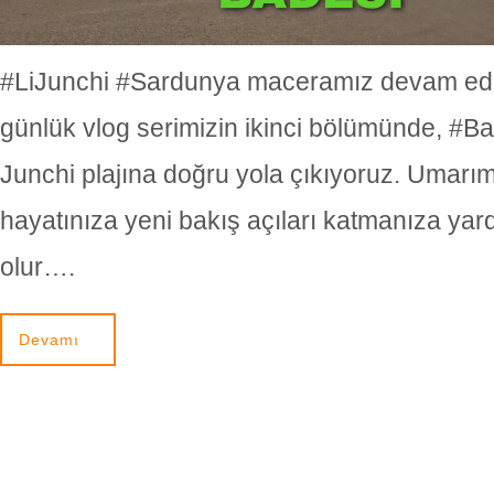
#LiJunchi #Sardunya maceramız devam edi
günlük vlog serimizin ikinci bölümünde, #Ba
Junchi plajına doğru yola çıkıyoruz. Umarı
hayatınıza yeni bakış açıları katmanıza yar
olur….
Devamı