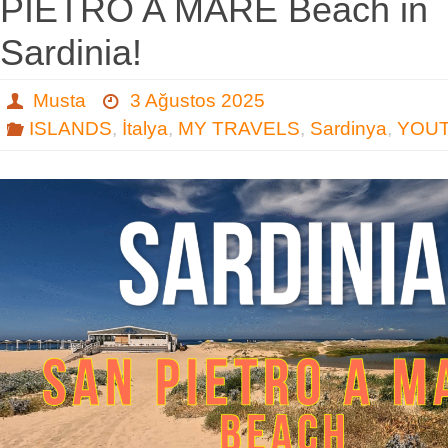
PIETRO A MARE Beach in
Sardinia!
Musta
3 Ağustos 2025
ISLANDS
,
İtalya
,
MY TRAVELS
,
Sardinya
,
YOU