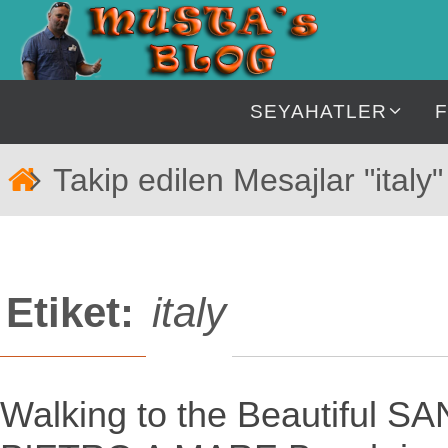
İçeriğe
geç
İçeriğe
SEYAHATLER
geç
Home
Takip edilen Mesajlar "italy"
Etiket:
italy
Walking to the Beautiful SA