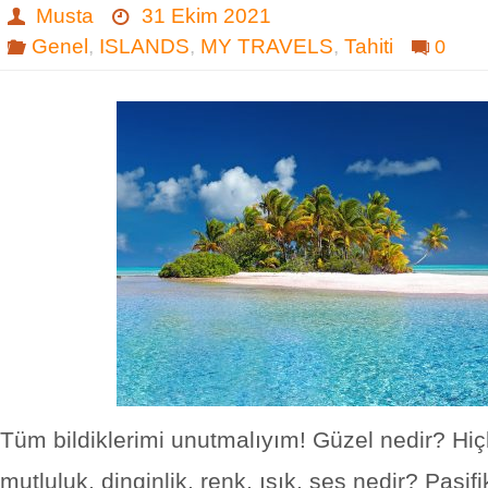
Musta
31 Ekim 2021
Genel
,
ISLANDS
,
MY TRAVELS
,
Tahiti
0
Tüm bildiklerimi unutmalıyım! Güzel nedir? Hiçli
mutluluk, dinginlik, renk, ışık, ses nedir? Pasifi