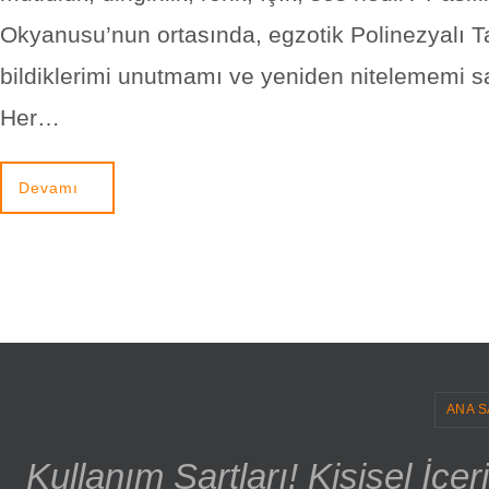
Okyanusu’nun ortasında, egzotik Polinezyalı Ta
bildiklerimi unutmamı ve yeniden nitelememi sa
Her…
Devamı
ANA S
Kullanım Şartları! Kişisel İçe