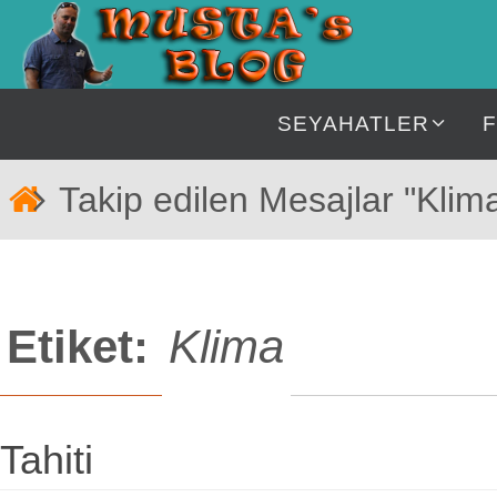
İçeriğe
geç
İçeriğe
SEYAHATLER
geç
Home
Takip edilen Mesajlar "Klim
Etiket:
Klima
Tahiti