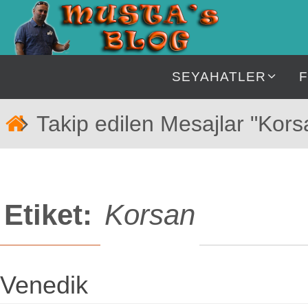
İçeriğe
geç
İçeriğe
SEYAHATLER
geç
Home
Takip edilen Mesajlar "Kors
Etiket:
Korsan
Venedik