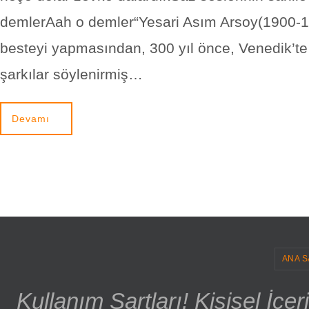
demlerAah o demler“Yesari Asım Arsoy(1900-1
besteyi yapmasından, 300 yıl önce, Venedik’t
şarkılar söylenirmiş…
Devamı
ANA S
Kullanım Şartları! Kişisel İçe