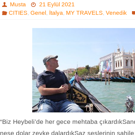
Musta
21 Eylül 2021
CITIES
,
Genel
,
İtalya
,
MY TRAVELS
,
Venedik
“Biz Heybeli’de her gece mehtaba çıkardıkSan
neşe dolar zevke dalardıkSaz seslerinin sahile 