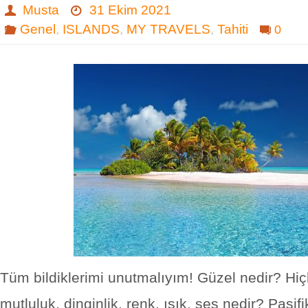
Musta
31 Ekim 2021
Genel
,
ISLANDS
,
MY TRAVELS
,
Tahiti
0
Tüm bildiklerimi unutmalıyım! Güzel nedir? Hiçli
mutluluk, dinginlik, renk, ışık, ses nedir? Pasifi