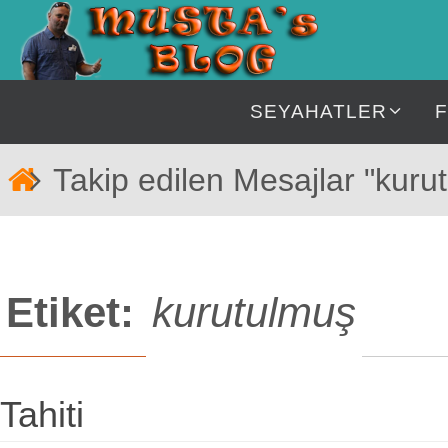
İçeriğe
geç
İçeriğe
SEYAHATLER
geç
Home
Takip edilen Mesajlar "kuru
Etiket:
kurutulmuş
Tahiti