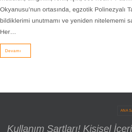
Okyanusu’nun ortasında, egzotik Polinezyalı Ta
bildiklerimi unutmamı ve yeniden nitelememi sa
Her…
Devamı
ANA S
Kullanım Şartları! Kişisel İçe