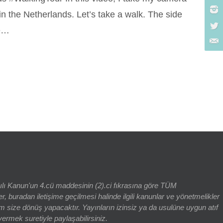
 in the Netherlands. Let’s take a walk. The side
re…
rch for:
yılı Kanun'un 4.cü maddesinin (2).ci fıkrasına göre TÜM
adan iletişime geçilmesi halinde ilgili kanunlar ve yönetmelikler
 size dönüş yapacaktır. Yayınların izinsiz ya da usulüne uygun atıf
vermek suretiyle paylaşabilirsiniz.