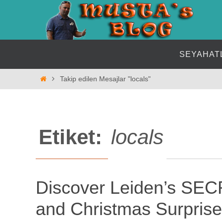
İçeriğe
geç
İçeriğe
SEYAHAT
geç
Home
Takip edilen Mesajlar "locals"
Etiket:
locals
Discover Leiden’s SEC
and Christmas Surprise