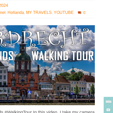
 2024
nel
,
Hollanda
,
MY TRAVELS
,
YOUTUBE
0
s #WalkingTour In this video, I take my camera