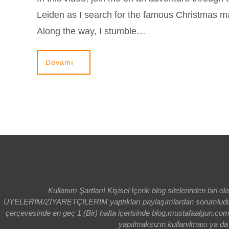
Leiden as I search for the famous Christmas ma
Along the way, I stumble…
Devamı
Kullanım Şartları! Kişisel İçerik blog sitelerinden bi
ÜYELERİM/ZİYARETÇİLERİM yaptıkları paylaşımlardan sorumludur. bl
çerçevesinde en geç 1 (Bir) hafta içerisinde blog.mustafaalgun.com
yapılmaksızın kullanılması ya da k