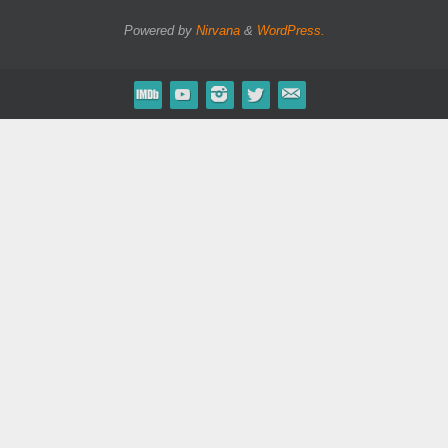
Powered by
Nirvana
&
WordPress.