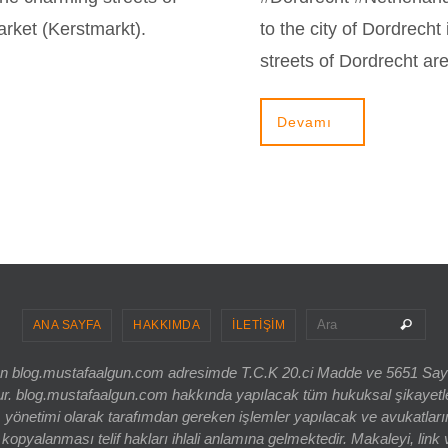
rket (Kerstmarkt).
to the city of Dordrecht
streets of Dordrecht a
Devamı
Sea
Ara
ANA SAYFA
HAKKIMDA
İLETİŞİM
ri olan blog.mustafaalgun.com adresimde T.C.K 20.ci Madde ve 5651 Sa
og.mustafaalgun.com hakkında yapılacak tüm hukuksal şikayetler, bur
 yönetimi olarak tarafımdan gereken işlemler yapılacak ve avukatlarım
opyalanması telif hakları ihlali anlamına gelmektedir. Makaleyi, link 