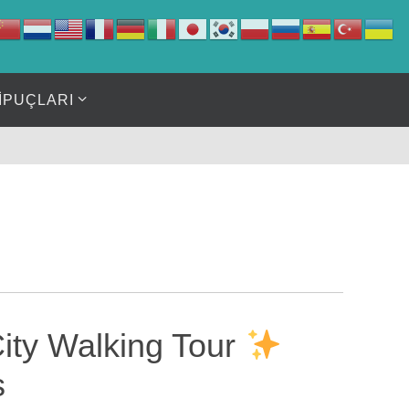
İPUÇLARI
ity Walking Tour
s