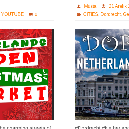
Musta
21 Aralık
,
YOUTUBE
0
CITIES
,
Dordrecht
,
Ge
the charming streets of
#Dordrecht #Netherland