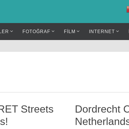
LER
FOTOĞRAF
FİLM
INTERNET
RET Streets
Dordrecht C
s!
Netherland