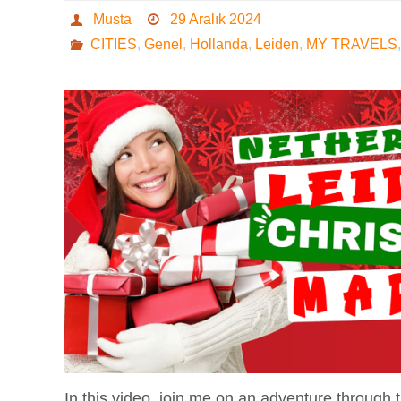
Musta
29 Aralık 2024
CITIES
,
Genel
,
Hollanda
,
Leiden
,
MY TRAVELS
In this video, join me on an adventure through 