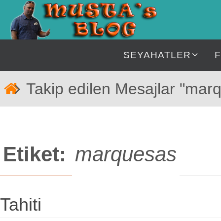
İçeriğe
geç
İçeriğe
SEYAHATLER
geç
Home
Takip edilen Mesajlar "mar
Etiket:
marquesas
Tahiti