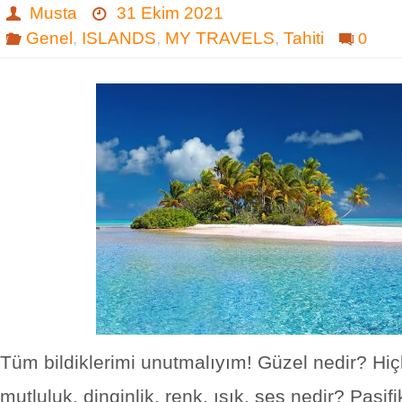
Musta
31 Ekim 2021
Genel
,
ISLANDS
,
MY TRAVELS
,
Tahiti
0
Tüm bildiklerimi unutmalıyım! Güzel nedir? Hiçli
mutluluk, dinginlik, renk, ışık, ses nedir? Pasifi