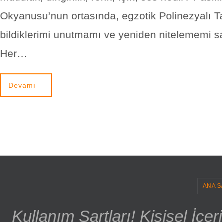
Okyanusu’nun ortasında, egzotik Polinezyalı Ta
bildiklerimi unutmamı ve yeniden nitelememi sa
Her…
Devamı
ANA S
Kullanım Şartları! Kişisel İçe