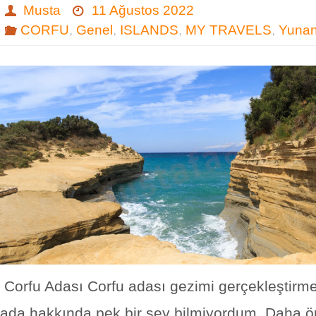
Musta
11 Ağustos 2022
CORFU
,
Genel
,
ISLANDS
,
MY TRAVELS
,
Yunan
Corfu Adası Corfu adası gezimi gerçekleştirm
ada hakkında pek bir şey bilmiyordum. Daha 