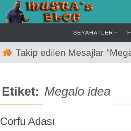
İçeriğe
geç
İçeriğe
SEYAHATLER
geç
Home
Takip edilen Mesajlar "Mega
Etiket:
Megalo idea
Corfu Adası