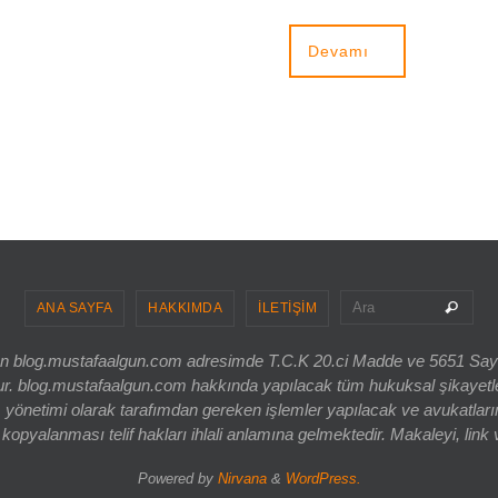
Devamı
Sea
Ara
ANA SAYFA
HAKKIMDA
İLETİŞİM
ri olan blog.mustafaalgun.com adresimde T.C.K 20.ci Madde ve 5651 Sa
og.mustafaalgun.com hakkında yapılacak tüm hukuksal şikayetler, bur
 yönetimi olarak tarafımdan gereken işlemler yapılacak ve avukatlarım
opyalanması telif hakları ihlali anlamına gelmektedir. Makaleyi, link 
Powered by
Nirvana
&
WordPress.