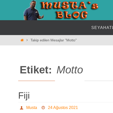
İçeriğe
geç
İçeriğe
SEYAHAT
geç
Home
Takip edilen Mesajlar "Motto"
Etiket:
Motto
Fiji
Musta
24 Ağustos 2021