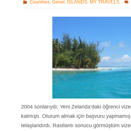
Countries
,
Genel
,
ISLANDS
,
MY TRAVELS
2004 sonlarıydı; Yeni Zelanda’daki öğrenci viz
kalmıştı. Oturum almak için başvuru yapmamış
telaşlandırdı. Rastlantı sonucu görmüştüm vizemi