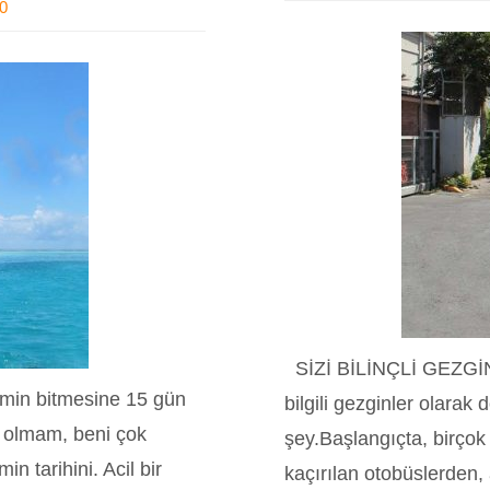
0
SİZİ BİLİNÇLİ GEZGİ
emin bitmesine 15 gün
bilgili gezginler olarak
 olmam, beni çok
şey.Başlangıçta, birçok
n tarihini. Acil bir
kaçırılan otobüslerden