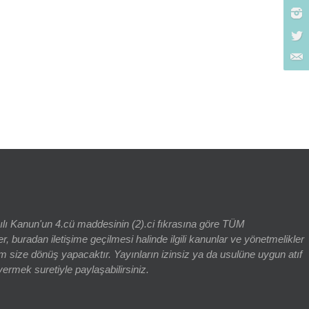
rch for:
yılı Kanun'un 4.cü maddesinin (2).ci fıkrasına göre TÜM
adan iletişime geçilmesi halinde ilgili kanunlar ve yönetmelikler
 size dönüş yapacaktır. Yayınların izinsiz ya da usulüne uygun atıf
vermek suretiyle paylaşabilirsiniz.