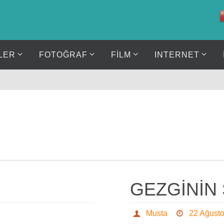
LER
FOTOĞRAF
FİLM
INTERNET
GEZGİNİN 
Musta
22 Ağust