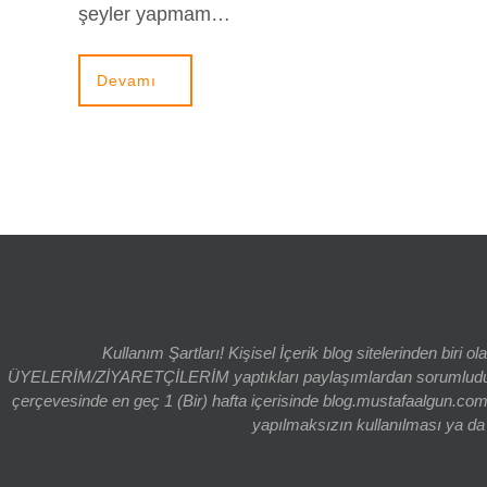
şeyler yapmam…
Devamı
Kullanım Şartları! Kişisel İçerik blog sitelerinden bi
ÜYELERİM/ZİYARETÇİLERİM yaptıkları paylaşımlardan sorumludur. bl
çerçevesinde en geç 1 (Bir) hafta içerisinde blog.mustafaalgun.com
yapılmaksızın kullanılması ya da k