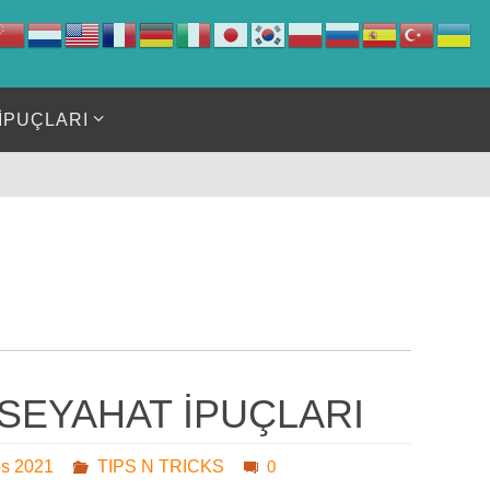
İPUÇLARI
SEYAHAT İPUÇLARI
os 2021
TIPS N TRICKS
0