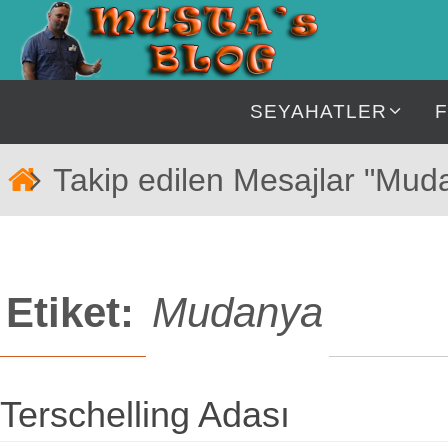
İçeriğe
geç
İçeriğe
SEYAHATLER
geç
Home
Takip edilen Mesajlar "Mud
Etiket:
Mudanya
Terschelling Adası