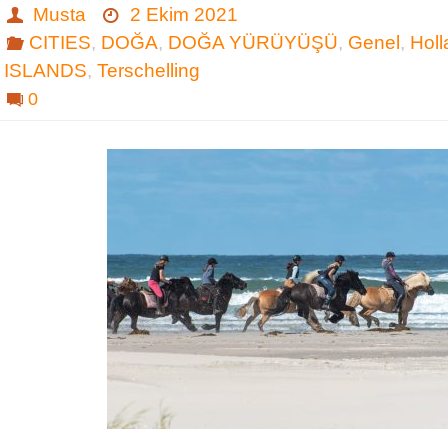
Musta
2 Ekim 2021
CITIES
,
DOĞA
,
DOĞA YÜRÜYÜŞÜ
,
Genel
,
Hol
ISLANDS
,
Terschelling
0