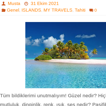
Musta
31 Ekim 2021
Genel
,
ISLANDS
,
MY TRAVELS
,
Tahiti
0
Tüm bildiklerimi unutmalıyım! Güzel nedir? Hiçli
mutluluk, dinginlik, renk, ışık, ses nedir? Pasifi