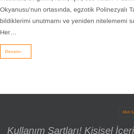
Okyanusu’nun ortasında, egzotik Polinezyalı Ta
bildiklerimi unutmamı ve yeniden nitelememi sa
Her…
Devamı
ANA S
Kullanım Şartları! Kişisel İçe