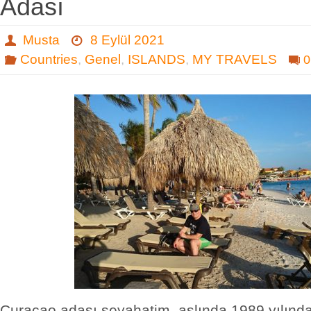
Adası
Musta
8 Eylül 2021
Countries
,
Genel
,
ISLANDS
,
MY TRAVELS
0
Curaçao adası seyahatim, aslında 1989 yılında