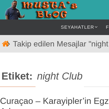
İçeriğe
geç
İçeriğe
SEYAHATLER
geç
Home
Takip edilen Mesajlar "night
Etiket:
night Club
Curaçao – Karayipler’in Egz