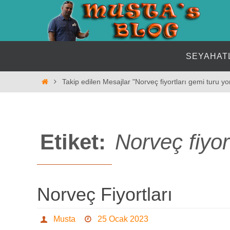
İçeriğe
geç
İçeriğe
SEYAHAT
geç
Home
Takip edilen Mesajlar "Norveç fiyortları gemi turu y
Etiket:
Norveç fiyor
Norveç Fiyortları
Musta
25 Ocak 2023