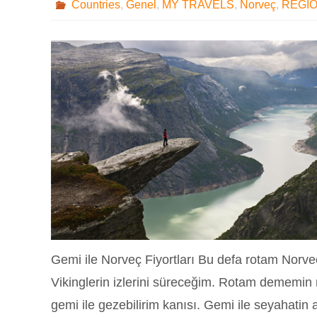
Countries
,
Genel
,
MY TRAVELS
,
Norveç
,
REGI
Gemi ile Norveç Fiyortları Bu defa rotam Norveç
Vikinglerin izlerini süreceğim. Rotam dememin ne
gemi ile gezebilirim kanısı. Gemi ile seyahatin a