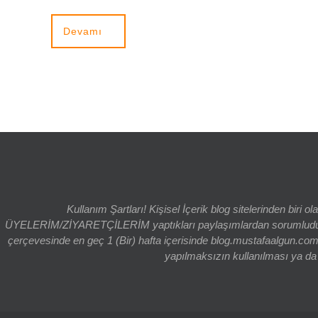
Devamı
Kullanım Şartları! Kişisel İçerik blog sitelerinden bi
ÜYELERİM/ZİYARETÇİLERİM yaptıkları paylaşımlardan sorumludur. bl
çerçevesinde en geç 1 (Bir) hafta içerisinde blog.mustafaalgun.com
yapılmaksızın kullanılması ya da k