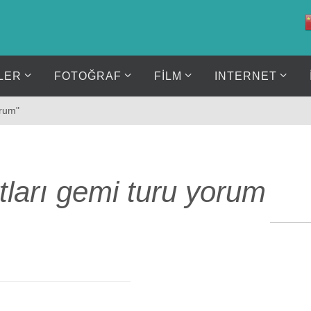
LER
FOTOĞRAF
FİLM
INTERNET
orum"
tları gemi turu yorum