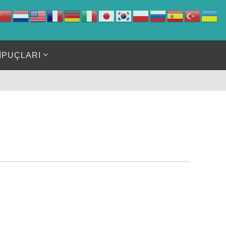
İPUÇLARI