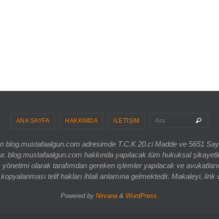
Sea
Ara
ANA SAYFA
HAKKIMDA
İLETİŞİM
ri olan blog.mustafaalgun.com adresimde T.C.K 20.ci Madde ve 5651 Sa
og.mustafaalgun.com hakkında yapılacak tüm hukuksal şikayetler, bur
 yönetimi olarak tarafımdan gereken işlemler yapılacak ve avukatlarım
opyalanması telif hakları ihlali anlamına gelmektedir. Makaleyi, link 
Powered by
Nirvana
&
WordPress.