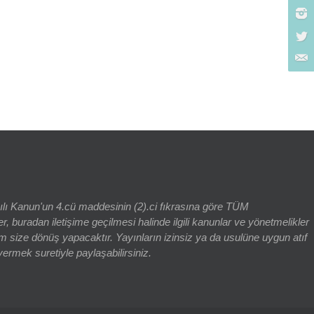
rch for:
yılı Kanun'un 4.cü maddesinin (2).ci fıkrasına göre TÜM
adan iletişime geçilmesi halinde ilgili kanunlar ve yönetmelikler
 size dönüş yapacaktır. Yayınların izinsiz ya da usulüne uygun atıf
vermek suretiyle paylaşabilirsiniz.