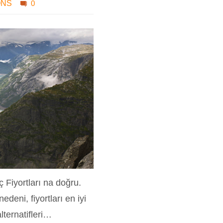
ONS
0
 Fiyortları na doğru.
deni, fiyortları en iyi
lternatifleri…