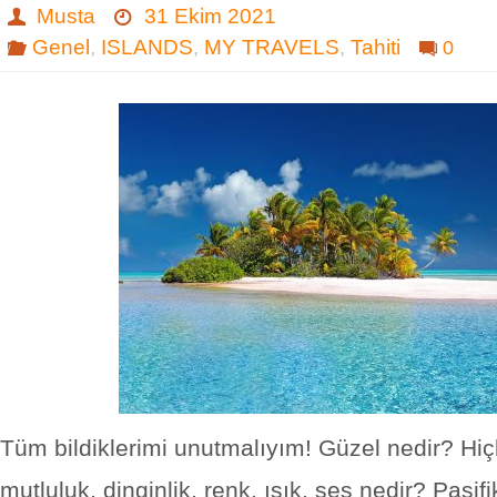
Musta
31 Ekim 2021
Genel
,
ISLANDS
,
MY TRAVELS
,
Tahiti
0
Tüm bildiklerimi unutmalıyım! Güzel nedir? Hiçli
mutluluk, dinginlik, renk, ışık, ses nedir? Pasifi