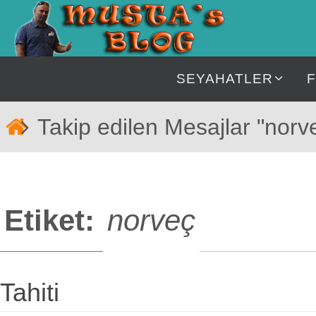
İçeriğe
geç
İçeriğe
SEYAHATLER
geç
Home
Takip edilen Mesajlar "norv
Etiket:
norveç
Tahiti