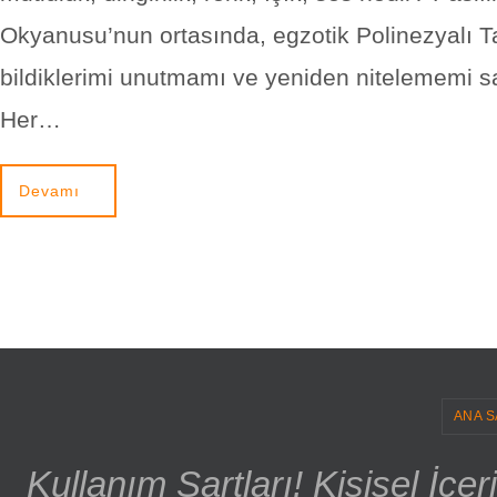
Okyanusu’nun ortasında, egzotik Polinezyalı Ta
bildiklerimi unutmamı ve yeniden nitelememi sa
Her…
Devamı
ANA S
Kullanım Şartları! Kişisel İçe