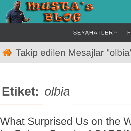
İçeriğe
geç
İçeriğe
SEYAHATLER
geç
Home
Takip edilen Mesajlar "olbia
Etiket:
olbia
What Surprised Us on the W