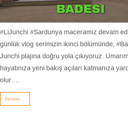
#LiJunchi #Sardunya maceramız devam edi
günlük vlog serimizin ikinci bölümünde, #Ba
Junchi plajına doğru yola çıkıyoruz. Umarı
hayatınıza yeni bakış açıları katmanıza yar
olur….
Devamı