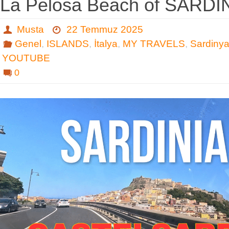
La Pelosa Beach of SARDI
Musta
22 Temmuz 2025
Genel
,
ISLANDS
,
İtalya
,
MY TRAVELS
,
Sardiny
YOUTUBE
0