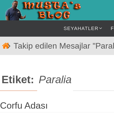
İçeriğe
geç
İçeriğe
SEYAHATLER
geç
Home
Takip edilen Mesajlar "Paral
Etiket:
Paralia
Corfu Adası