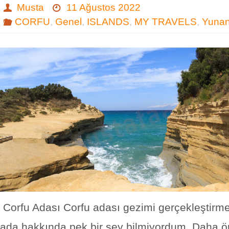
Musta
11 Ağustos 2022
CORFU
,
Genel
,
ISLANDS
,
MY TRAVELS
,
Yunan
Corfu Adası Corfu adası gezimi gerçekleştirm
ada hakkında pek bir şey bilmiyordum. Daha 