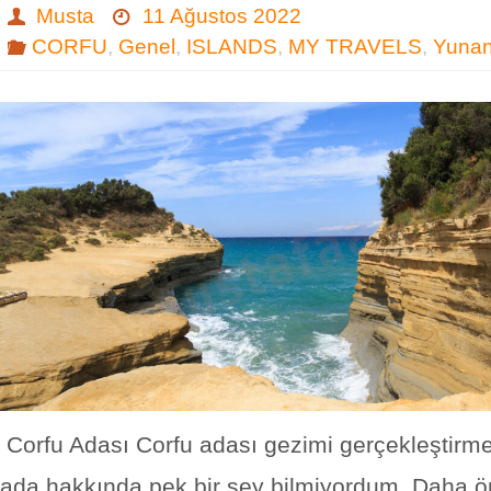
Musta
11 Ağustos 2022
CORFU
,
Genel
,
ISLANDS
,
MY TRAVELS
,
Yunan
Corfu Adası Corfu adası gezimi gerçekleştirm
ada hakkında pek bir şey bilmiyordum. Daha 