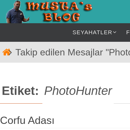
İçeriğe
geç
İçeriğe
SEYAHATLER
geç
Home
Takip edilen Mesajlar "Pho
Etiket:
PhotoHunter
Corfu Adası