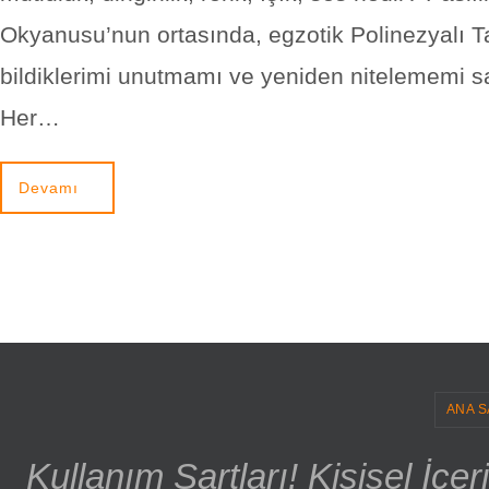
Okyanusu’nun ortasında, egzotik Polinezyalı Ta
bildiklerimi unutmamı ve yeniden nitelememi sa
Her…
Devamı
ANA S
Kullanım Şartları! Kişisel İçe