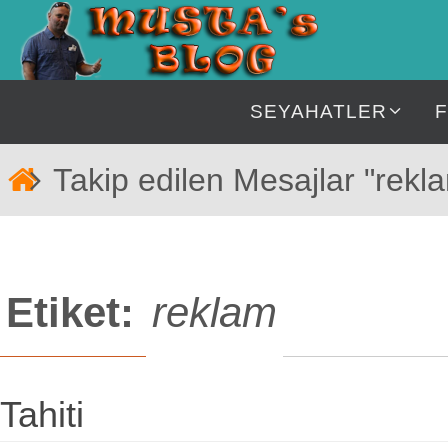
İçeriğe
geç
İçeriğe
SEYAHATLER
geç
Home
Takip edilen Mesajlar "rekl
Etiket:
reklam
Tahiti