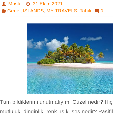
Musta
31 Ekim 2021
Genel
,
ISLANDS
,
MY TRAVELS
,
Tahiti
0
Tüm bildiklerimi unutmalıyım! Güzel nedir? Hiçli
mutluluk, dinginlik, renk, ışık, ses nedir? Pasifi