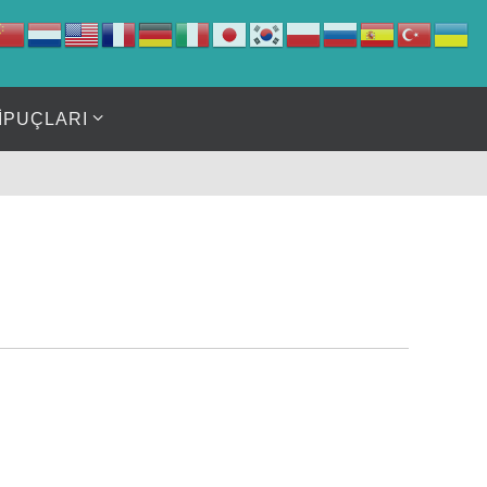
İPUÇLARI