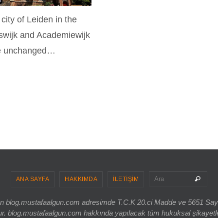
ty of Leiden in the
rswijk and Academiewijk
ance unchanged…
Sea
Ara
ANA SAYFA
HAKKIMDA
İLETİŞİM
ri olan blog.mustafaalgun.com adresimde T.C.K 20.ci Madde ve 5651 Sa
og.mustafaalgun.com hakkında yapılacak tüm hukuksal şikayetler, bur