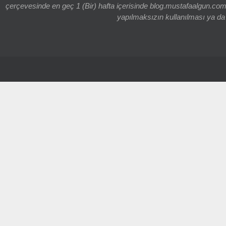
çerçevesinde en geç 1 (Bir) hafta içerisinde blog.mustafaalgun.com
yapılmaksızın kullanılması ya da k