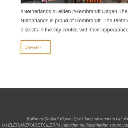
#Netherlands #Leiden #Rembrandt Dagen The ci
Netherlands is proud of Rembrandt. The Piete
districts in the city center, with their appear
Devamı
Kullanım Şartları! Kişisel İçerik blog sitelerinden bi
ÜYELERİM/ZİYARETÇİLERİM yaptıkları paylaşımlardan sorumludur. bl