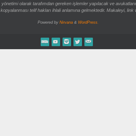
 yönetimi olarak tarafımdan gereken işlemler yapılacak ve avukatlarım
opyalanması telif hakları ihlali anlamına gelmektedir. Makaleyi, link 
Powered by
Nirvana
&
WordPress.