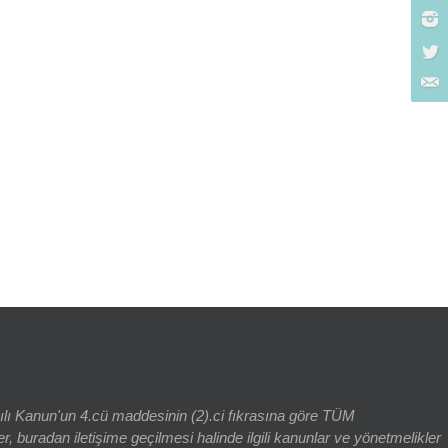
rch for:
yılı Kanun'un 4.cü maddesinin (2).ci fıkrasına göre TÜM
adan iletişime geçilmesi halinde ilgili kanunlar ve yönetmelikler