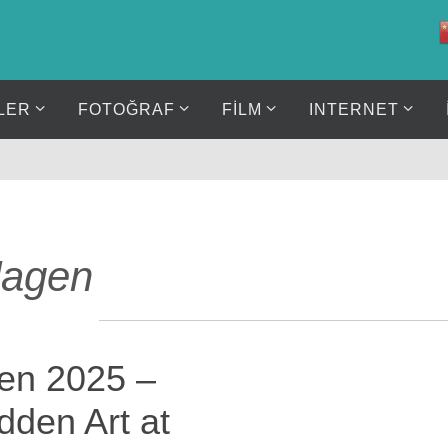
LER
FOTOĞRAF
FİLM
INTERNET
dagen
en 2025 –
dden Art at