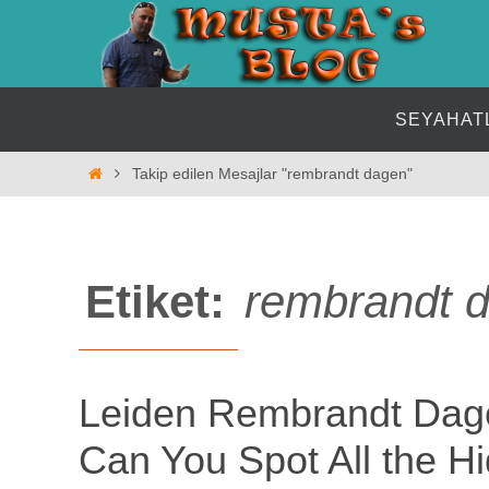
İçeriğe
geç
İçeriğe
SEYAHAT
geç
Home
Takip edilen Mesajlar "rembrandt dagen"
Etiket:
rembrandt 
Leiden Rembrandt Dag
Can You Spot All the Hi