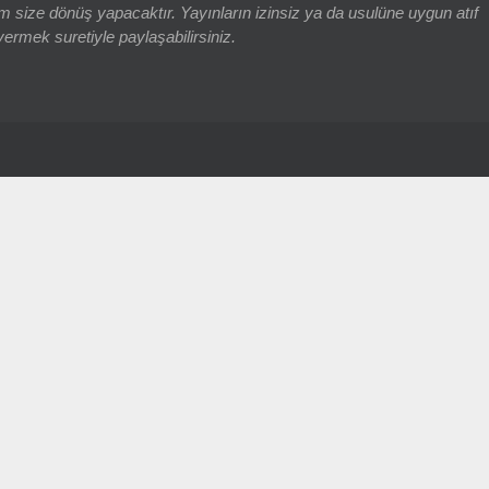
 size dönüş yapacaktır. Yayınların izinsiz ya da usulüne uygun atıf
vermek suretiyle paylaşabilirsiniz.