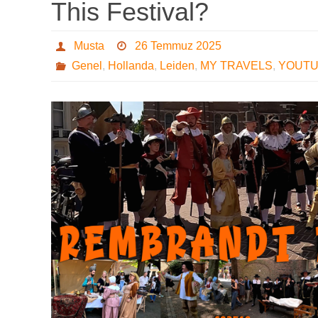
This Festival?
Musta
26 Temmuz 2025
Genel
,
Hollanda
,
Leiden
,
MY TRAVELS
,
YOUT