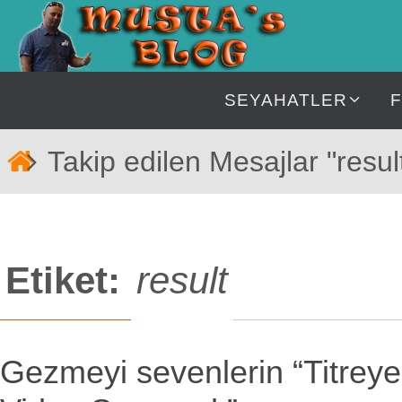
İçeriğe
geç
İçeriğe
SEYAHATLER
geç
Home
Takip edilen Mesajlar "resul
Etiket:
result
Gezmeyi sevenlerin “Titrey