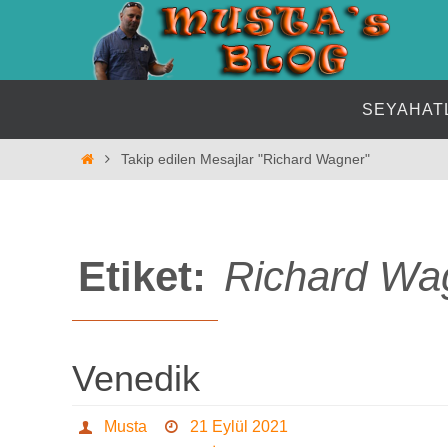
İçeriğe
geç
İçeriğe
SEYAHAT
geç
Home
Takip edilen Mesajlar "Richard Wagner"
Etiket:
Richard Wa
Venedik
Musta
21 Eylül 2021