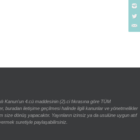
rch for:
yılı Kanun'un 4.cü maddesinin (2).ci fıkrasına göre TÜM
adan iletişime geçilmesi halinde ilgili kanunlar ve yönetmelikler
 size dönüş yapacaktır. Yayınların izinsiz ya da usulüne uygun atıf
vermek suretiyle paylaşabilirsiniz.