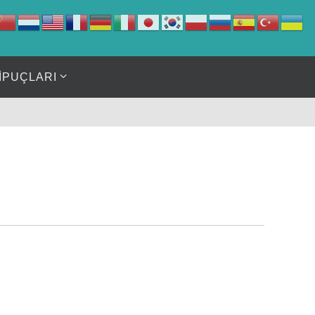
İPUÇLARI