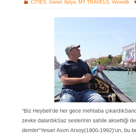
CITIES
,
Genel
,
İtalya
,
MY TRAVELS
,
Venedik
“Biz Heybeli’de her gece mehtaba çıkardıkSand
zevke dalardıkSaz seslerinin sahile aksettiği 
demler“Yesari Asım Arsoy(1900-1992)‘un, bu b