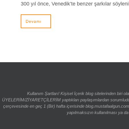
300 yıl önce, Venedik’te benzer şarkılar söyle
Devamı
Kullanım Şartları! Kişisel İçerik blog sitelerinden bi
ÜYELERİM/ZİYARETÇİLERİM yaptıkları paylaşımlardan sorumludur. bl
çerçevesinde en geç 1 (Bir) hafta içerisinde blog.mustafaalgun.com
yapılmaksızın kullanılması ya da k