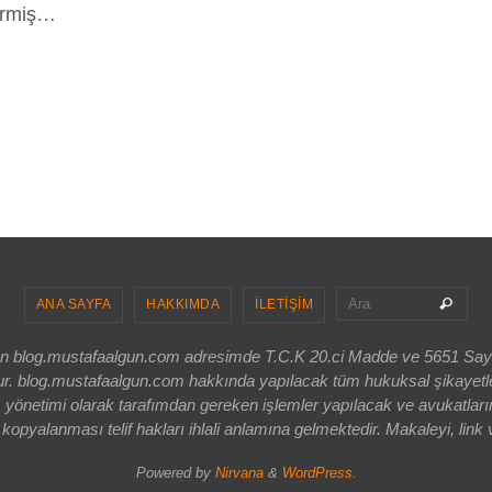
nirmiş…
Sea
Ara
ANA SAYFA
HAKKIMDA
İLETİŞİM
ri olan blog.mustafaalgun.com adresimde T.C.K 20.ci Madde ve 5651 Sa
og.mustafaalgun.com hakkında yapılacak tüm hukuksal şikayetler, bur
 yönetimi olarak tarafımdan gereken işlemler yapılacak ve avukatlarım
opyalanması telif hakları ihlali anlamına gelmektedir. Makaleyi, link 
Powered by
Nirvana
&
WordPress.