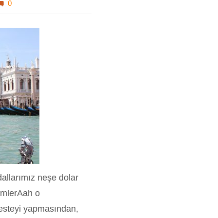
0
allarımız neşe dolar
demlerAah o
esteyi yapmasından,