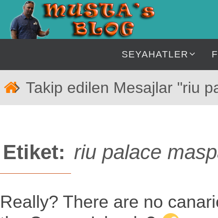
İçeriğe
geç
İçeriğe
SEYAHATLER
geç
Home
Takip edilen Mesajlar "riu
Etiket:
riu palace mas
Really? There are no canari