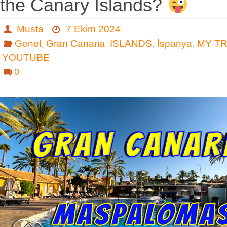
the Canary Islands?
Musta
7 Ekim 2024
Genel
,
Gran Canaria
,
ISLANDS
,
İspanya
,
MY T
YOUTUBE
0