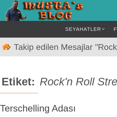
İçeriğe
geç
İçeriğe
SEYAHATLER
geç
Home
Takip edilen Mesajlar "Rock'
Etiket:
Rock'n Roll Stre
Terschelling Adası