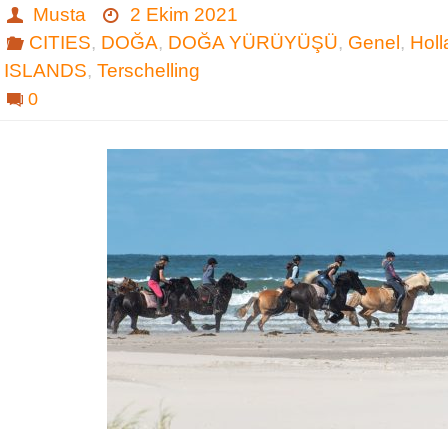
Musta
2 Ekim 2021
CITIES
,
DOĞA
,
DOĞA YÜRÜYÜŞÜ
,
Genel
,
Hol
ISLANDS
,
Terschelling
0