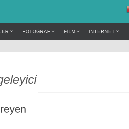
LER
FOTOĞRAF
FİLM
INTERNET
geleyici
treyen