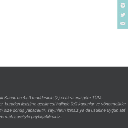
rch for:
yılı Kanun'un 4.cü maddesinin (2).ci fıkrasına göre TÜM
adan iletişime geçilmesi halinde ilgili kanunlar ve yönetmelikler
 size dönüş yapacaktır. Yayınların izinsiz ya da usulüne uygun atıf
vermek suretiyle paylaşabilirsiniz.