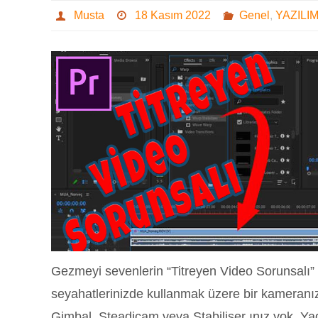
Musta
18 Kasım 2022
Genel
,
YAZILI
Gezmeyi sevenlerin “Titreyen Video Sorunsalı
seyahatlerinizde kullanmak üzere bir kameranız
Gimbal, Steadicam veya Stabiliser ınız yok. Y