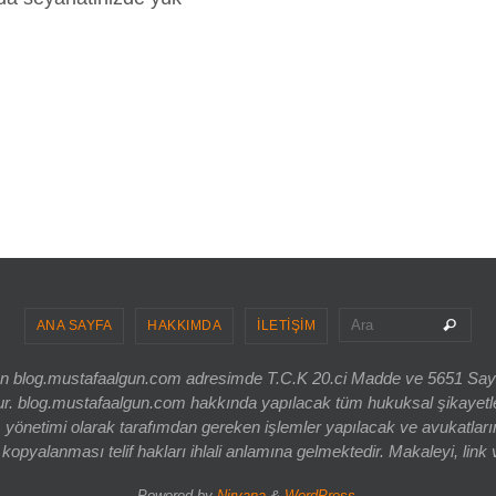
Sea
Ara
ANA SAYFA
HAKKIMDA
İLETİŞİM
ri olan blog.mustafaalgun.com adresimde T.C.K 20.ci Madde ve 5651 Sa
og.mustafaalgun.com hakkında yapılacak tüm hukuksal şikayetler, bur
 yönetimi olarak tarafımdan gereken işlemler yapılacak ve avukatlarım
opyalanması telif hakları ihlali anlamına gelmektedir. Makaleyi, link 
Powered by
Nirvana
&
WordPress.