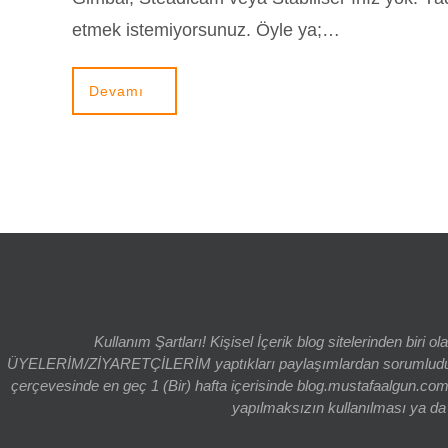
etmek istemiyorsunuz. Öyle ya;…
Devamı
Kullanım Şartları! Kişisel İçerik blog sitelerinden bi
ÜYELERİM/ZİYARETÇİLERİM yaptıkları paylaşımlardan sorumludur. bl
çerçevesinde en geç 1 (Bir) hafta içerisinde blog.mustafaalgun.com
yapılmaksızın kullanılması ya da k