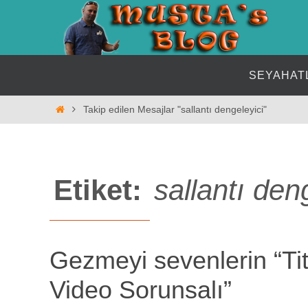
İçeriğe
geç
İçeriğe
SEYAHAT
geç
Home
Takip edilen Mesajlar "sallantı dengeleyici"
Etiket:
sallantı den
Gezmeyi sevenlerin “Ti
Video Sorunsalı”