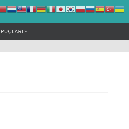
İPUÇLARI