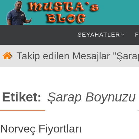
İçeriğe
geç
İçeriğe
SEYAHATLER
geç
Home
Takip edilen Mesajlar "Şar
Etiket:
Şarap Boynuzu
Norveç Fiyortları