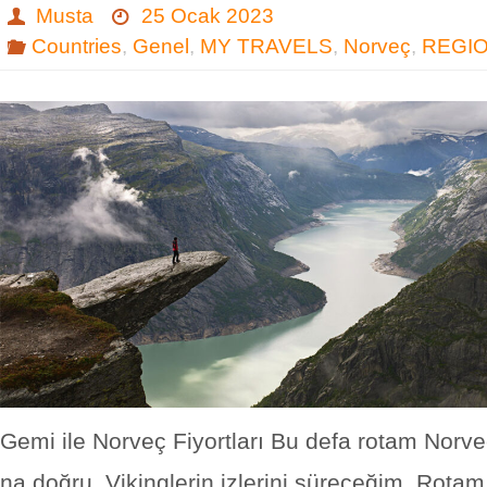
Musta
25 Ocak 2023
Countries
,
Genel
,
MY TRAVELS
,
Norveç
,
REGI
Gemi ile Norveç Fiyortları Bu defa rotam Norveç
na doğru. Vikinglerin izlerini süreceğim. Rot