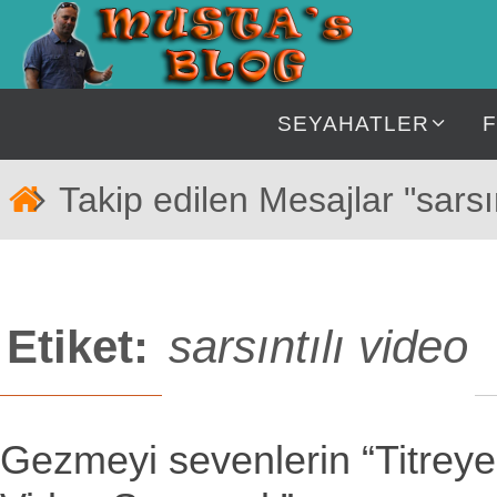
İçeriğe
geç
İçeriğe
SEYAHATLER
geç
Home
Takip edilen Mesajlar "sarsın
Etiket:
sarsıntılı video
Gezmeyi sevenlerin “Titrey