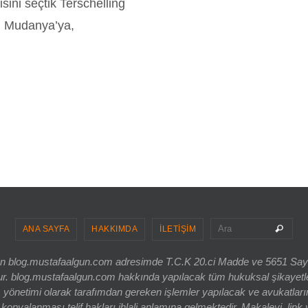
sini seçtik Terschelling
nu Mudanya’ya,
Sea
Ara
ANA SAYFA
HAKKIMDA
İLETİŞİM
ri olan blog.mustafaalgun.com adresimde T.C.K 20.ci Madde ve 5651 Sa
og.mustafaalgun.com hakkında yapılacak tüm hukuksal şikayetler, bur
 yönetimi olarak tarafımdan gereken işlemler yapılacak ve avukatlarım
opyalanması telif hakları ihlali anlamına gelmektedir. Makaleyi, link 