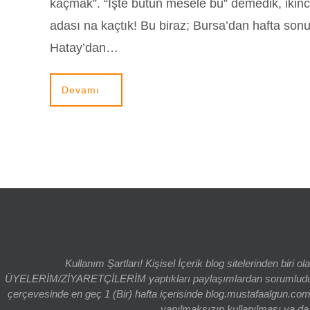
kaçmak”. “İşte bütün mesele bu” demedik, ikinci
adası na kaçtık! Bu biraz; Bursa’dan hafta so
Hatay’dan…
Devamı
Kullanım Şartları! Kişisel İçerik blog sitelerinden bi
ÜYELERİM/ZİYARETÇİLERİM yaptıkları paylaşımlardan sorumludur. bl
çerçevesinde en geç 1 (Bir) hafta içerisinde blog.mustafaalgun.com
yapılmaksızın kullanılması ya da k