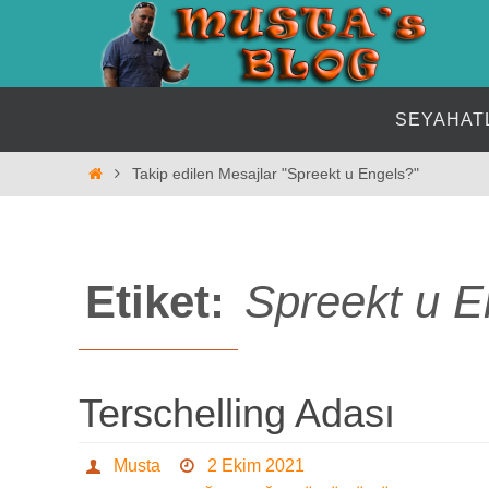
İçeriğe
geç
İçeriğe
SEYAHAT
geç
Home
Takip edilen Mesajlar "Spreekt u Engels?"
Etiket:
Spreekt u E
Terschelling Adası
Musta
2 Ekim 2021