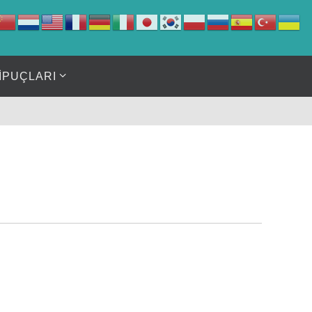
İPUÇLARI