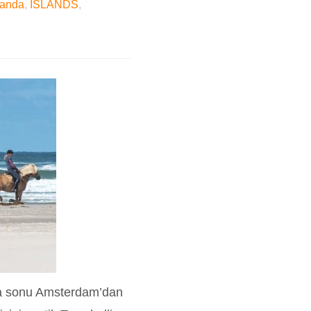
landa
,
ISLANDS
,
ta sonu Amsterdam’dan