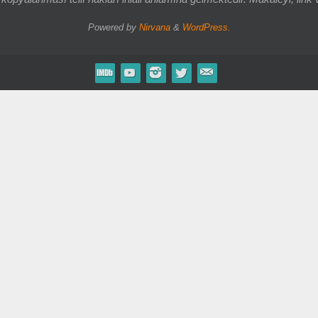
Powered by
Nirvana
&
WordPress.