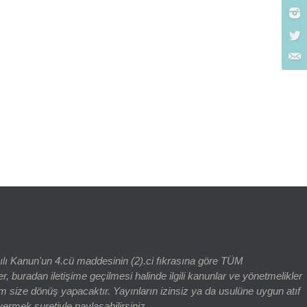
rch for:
yılı Kanun'un 4.cü maddesinin (2).ci fıkrasına göre TÜM
adan iletişime geçilmesi halinde ilgili kanunlar ve yönetmelikler
 size dönüş yapacaktır. Yayınların izinsiz ya da usulüne uygun atıf
vermek suretiyle paylaşabilirsiniz.