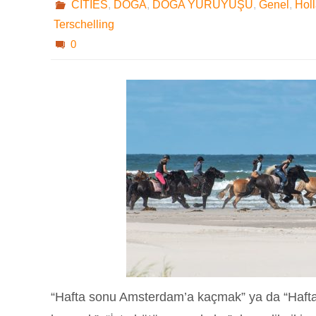
CITIES
,
DOĞA
,
DOĞA YÜRÜYÜŞÜ
,
Genel
,
Hol
Terschelling
0
“Hafta sonu Amsterdam’a kaçmak” ya da “Haf