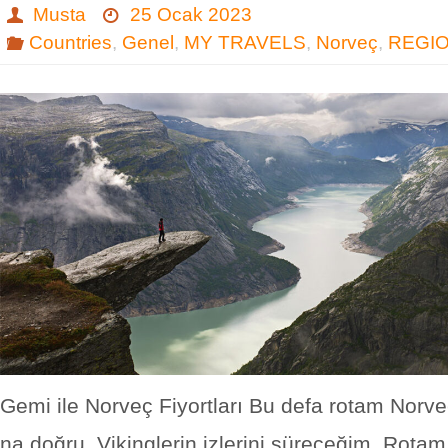
Musta
25 Ocak 2023
Countries
,
Genel
,
MY TRAVELS
,
Norveç
,
REGI
Gemi ile Norveç Fiyortları Bu defa rotam Norveç
na doğru. Vikinglerin izlerini süreceğim. Rot