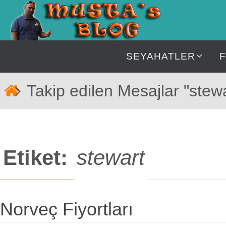
İçeriğe
geç
İçeriğe
SEYAHATLER
geç
Home
Takip edilen Mesajlar "stewa
Etiket:
stewart
Norveç Fiyortları