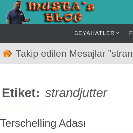
İçeriğe
geç
İçeriğe
SEYAHATLER
geç
Home
Takip edilen Mesajlar "stran
Etiket:
strandjutter
Terschelling Adası