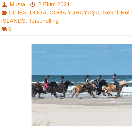
Musta
2 Ekim 2021
CITIES
,
DOĞA
,
DOĞA YÜRÜYÜŞÜ
,
Genel
,
Hol
ISLANDS
,
Terschelling
0