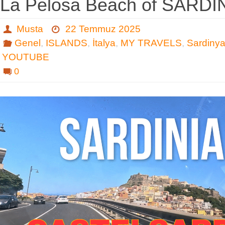
La Pelosa Beach of SARDI
Musta
22 Temmuz 2025
Genel
,
ISLANDS
,
İtalya
,
MY TRAVELS
,
Sardiny
YOUTUBE
0