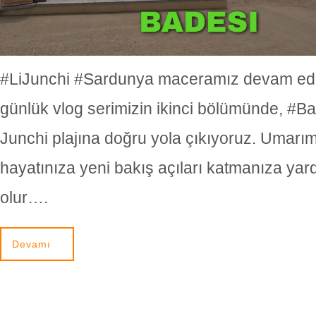
#LiJunchi #Sardunya maceramız devam edi
günlük vlog serimizin ikinci bölümünde, #Ba
Junchi plajına doğru yola çıkıyoruz. Umarı
hayatınıza yeni bakış açıları katmanıza yar
olur….
Devamı