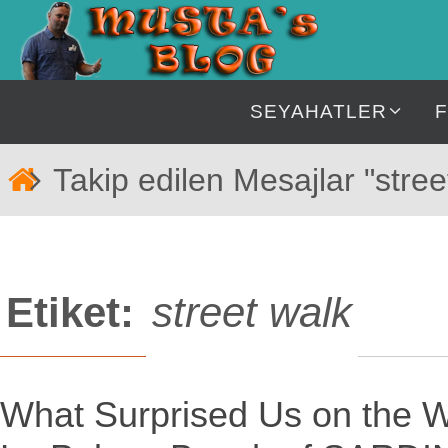
İçeriğe
geç
İçeriğe
SEYAHATLER
geç
Home
Takip edilen Mesajlar "stree
Etiket:
street walk
What Surprised Us on the W