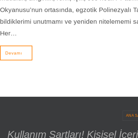
Okyanusu’nun ortasında, egzotik Polinezyalı Ta
bildiklerimi unutmamı ve yeniden nitelememi sa
Her…
Devamı
ANA S
Kullanım Şartları! Kişisel İçe