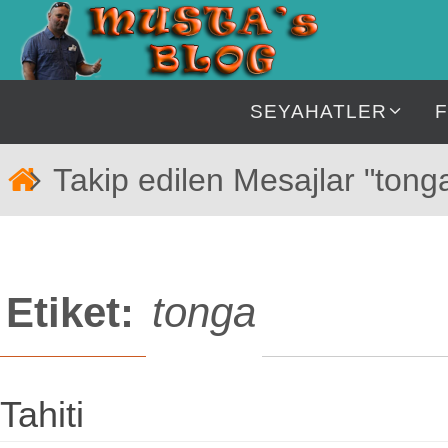
İçeriğe
geç
İçeriğe
SEYAHATLER
geç
Home
Takip edilen Mesajlar "tong
Etiket:
tonga
Tahiti