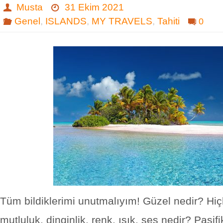
Musta
31 Ekim 2021
Genel
,
ISLANDS
,
MY TRAVELS
,
Tahiti
0
Tüm bildiklerimi unutmalıyım! Güzel nedir? Hiçli
mutluluk, dinginlik, renk, ışık, ses nedir? Pasifi