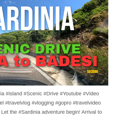
ia #island #Scenic #Drive #Youtube #Video
el #travelvlog #vlogging #gopro #travelvideo
et the #Sardinia adventure begin! Arrival to