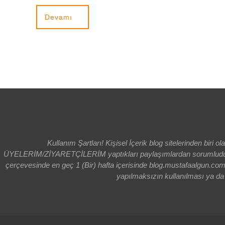
Devamı
Kullanım Şartları! Kişisel İçerik blog sitelerinden bi
ÜYELERİM/ZİYARETÇİLERİM yaptıkları paylaşımlardan sorumludur. bl
çerçevesinde en geç 1 (Bir) hafta içerisinde blog.mustafaalgun.com
yapılmaksızın kullanılması ya da k