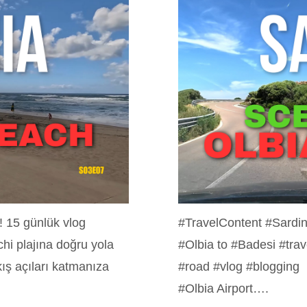
 15 günlük vlog
#TravelContent #Sardin
hi plajına doğru yola
#Olbia to #Badesi #trav
ış açıları katmanıza
#road #vlog #blogging L
#Olbia Airport….