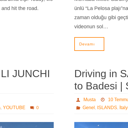
and hit the road.
ünlü “La Pelosa plajı”n
zaman olduğu gibi geçti
videonun sol…
Devamı
 LI JUNCHI
Driving in 
to Badesi | 
Musta
10 Temm
a
,
YOUTUBE
0
Genel
,
ISLANDS
,
İtal