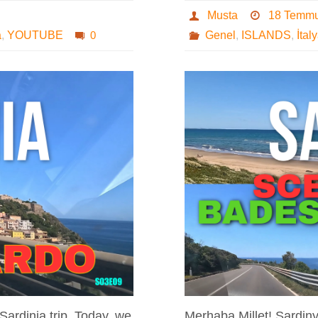
Musta
18 Temm
a
,
YOUTUBE
0
Genel
,
ISLANDS
,
İtal
Sardinia trip. Today, we
Merhaba Millet! Sardin