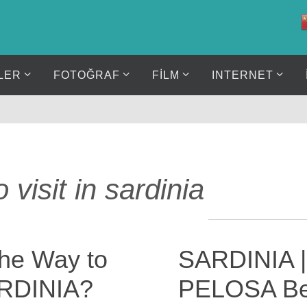
LER
FOTOĞRAF
FİLM
INTERNET
 visit in sardinia
the Way to
SARDINIA |
ARDINIA?
PELOSA Bea