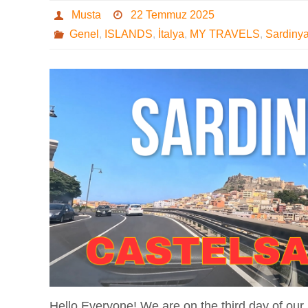
Musta
22 Temmuz 2025
Genel
,
ISLANDS
,
İtalya
,
MY TRAVELS
,
Sardiny
Hello Everyone! We are on the third day of our 