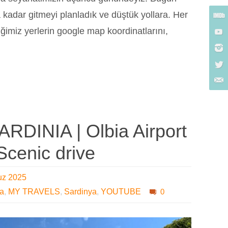
a kadar gitmeyi planladık ve düştük yollara. Her
ğimiz yerlerin google map koordinatlarını,
SARDINIA | Olbia Airport
Scenic drive
uz 2025
ya
,
MY TRAVELS
,
Sardinya
,
YOUTUBE
0