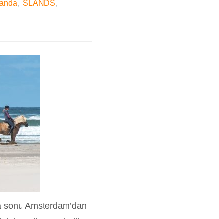
landa
,
ISLANDS
,
ta sonu Amsterdam’dan