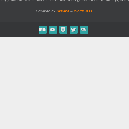
Powered by
Nirvana
&
WordPress.