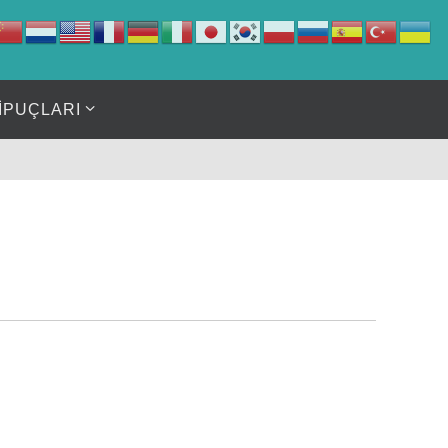
İPUÇLARI