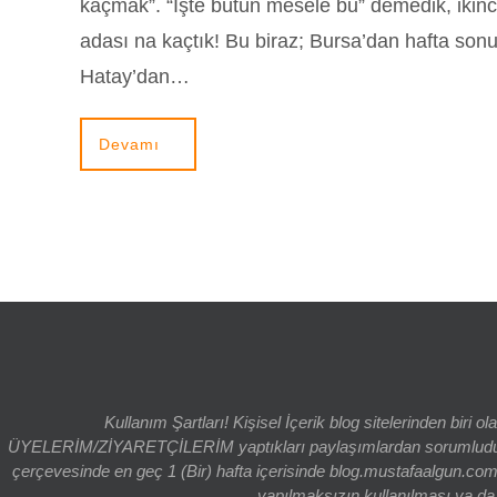
kaçmak”. “İşte bütün mesele bu” demedik, ikinci
adası na kaçtık! Bu biraz; Bursa’dan hafta so
Hatay’dan…
Devamı
Kullanım Şartları! Kişisel İçerik blog sitelerinden bi
ÜYELERİM/ZİYARETÇİLERİM yaptıkları paylaşımlardan sorumludur. bl
çerçevesinde en geç 1 (Bir) hafta içerisinde blog.mustafaalgun.com
yapılmaksızın kullanılması ya da k