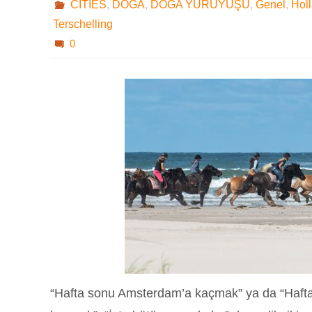
CITIES
,
DOĞA
,
DOĞA YÜRÜYÜŞÜ
,
Genel
,
Hol
Terschelling
0
“Hafta sonu Amsterdam’a kaçmak” ya da “Haf