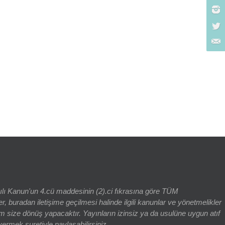
rch for:
yılı Kanun'un 4.cü maddesinin (2).ci fıkrasına göre TÜM
adan iletişime geçilmesi halinde ilgili kanunlar ve yönetmelikler
 size dönüş yapacaktır. Yayınların izinsiz ya da usulüne uygun atıf
vermek suretiyle paylaşabilirsiniz.