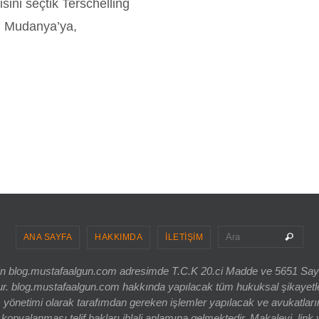
sini seçtik Terschelling
nu Mudanya’ya,
Sea
Ara
ANA SAYFA
HAKKIMDA
İLETİŞİM
ri olan blog.mustafaalgun.com adresimde T.C.K 20.ci Madde ve 5651 Sa
og.mustafaalgun.com hakkında yapılacak tüm hukuksal şikayetler, bur
 yönetimi olarak tarafımdan gereken işlemler yapılacak ve avukatlarım
opyalanması telif hakları ihlali anlamına gelmektedir. Makaleyi, link 