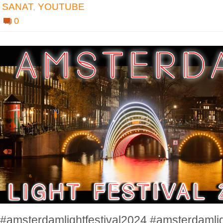
SANAT
,
YOUTUBE
0
#amsterdamlightfestival2024 #amsterdamligh