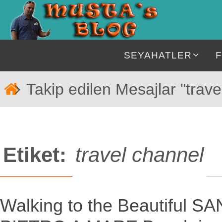
İçeriğe
geç
İçeriğe
SEYAHATLER
geç
Home
Takip edilen Mesajlar "trave
Etiket:
travel channel
Walking to the Beautiful SA