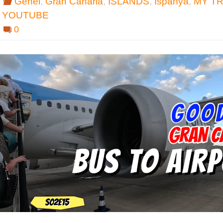
Genel
,
Gran Canaria
,
ISLANDS
,
İspanya
,
MY T
YOUTUBE
0