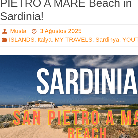
PIETRO A MARE Beach in
Sardinia!
Musta
3 Ağustos 2025
ISLANDS
,
İtalya
,
MY TRAVELS
,
Sardinya
,
YOU