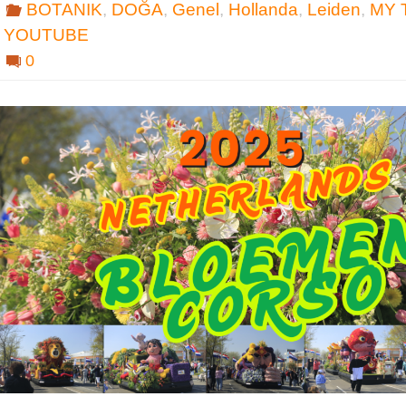
BOTANIK
,
DOĞA
,
Genel
,
Hollanda
,
Leiden
,
MY 
YOUTUBE
0