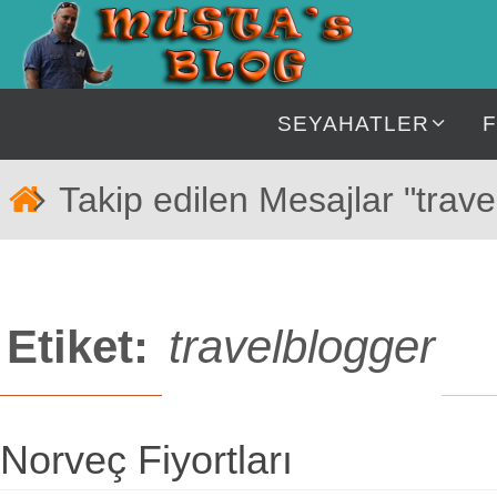
İçeriğe
geç
İçeriğe
SEYAHATLER
geç
Home
Takip edilen Mesajlar "trave
Etiket:
travelblogger
Norveç Fiyortları