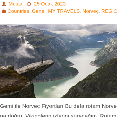
Musta
25 Ocak 2023
Countries
,
Genel
,
MY TRAVELS
,
Norveç
,
REGI
Gemi ile Norveç Fiyortları Bu defa rotam Norveç
na doğru. Vikinglerin izlerini süreceğim. Rot