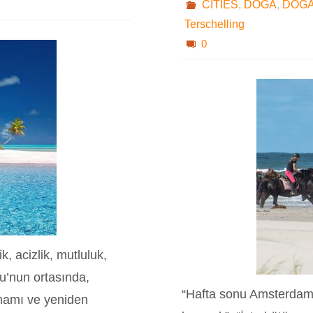
CITIES
,
DOĞA
,
DOĞA
Terschelling
0
, acizlik, mutluluk,
su’nun ortasında,
“Hafta sonu Amsterdam
utmamı ve yeniden