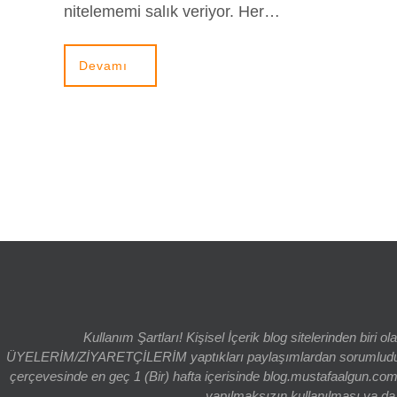
nitelememi salık veriyor. Her…
Devamı
Kullanım Şartları! Kişisel İçerik blog sitelerinden bi
ÜYELERİM/ZİYARETÇİLERİM yaptıkları paylaşımlardan sorumludur. bl
çerçevesinde en geç 1 (Bir) hafta içerisinde blog.mustafaalgun.com
yapılmaksızın kullanılması ya da k