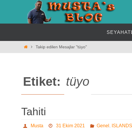
İçeriğe
geç
İçeriğe
SEYAHAT
geç
Home
Takip edilen Mesajlar "tüyo"
Etiket:
tüyo
Tahiti
Musta
31 Ekim 2021
Genel
,
ISLAND