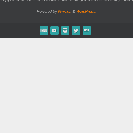
Powered by
Nirvana
&
WordPress.