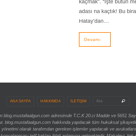
kaçmak”. “İşte bütün me
adası na kaçtık! Bu bi
Hatay’dan…
Devamı
Sea
Ara
ANA SAYFA
HAKKIMDA
İLETİŞİM
ri olan blog.mustafaalgun.com adresimde T.C.K 20.ci Madde ve 5651 Sa
og.mustafaalgun.com hakkında yapılacak tüm hukuksal şikayetler, bur
 yönetimi olarak tarafımdan gereken işlemler yapılacak ve avukatlarım
opyalanması telif hakları ihlali anlamına gelmektedir. Makaleyi, link 