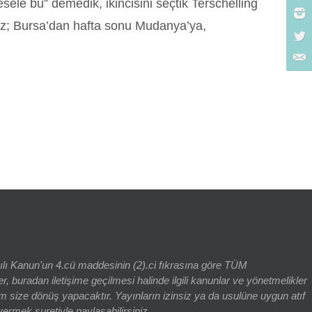
sele bu” demedik, ikincisini seçtik Terschelling
raz; Bursa’dan hafta sonu Mudanya’ya,
rch for:
yılı Kanun'un 4.cü maddesinin (2).ci fıkrasına göre TÜM
adan iletişime geçilmesi halinde ilgili kanunlar ve yönetmelikler
 size dönüş yapacaktır. Yayınların izinsiz ya da usulüne uygun atıf
vermek suretiyle paylaşabilirsiniz.