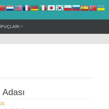
İPUÇLARI
g Adası
021