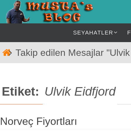
İçeriğe
geç
İçeriğe
SEYAHATLER
geç
Home
Takip edilen Mesajlar "Ulvik
Etiket:
Ulvik Eidfjord
Norveç Fiyortları