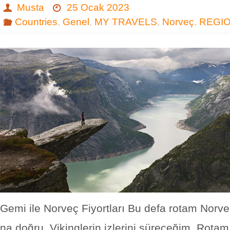
Musta
25 Ocak 2023
Countries
,
Genel
,
MY TRAVELS
,
Norveç
,
REGI
Gemi ile Norveç Fiyortları Bu defa rotam Norveç
na doğru. Vikinglerin izlerini süreceğim. Rot