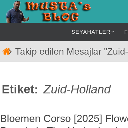
İçeriğe
geç
İçeriğe
SEYAHATLER
geç
Home
Takip edilen Mesajlar "Zuid
Etiket:
Zuid-Holland
Bloemen Corso [2025] Flow