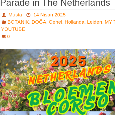
Parade in The Netherlands
Musta
14 Nisan 2025
BOTANIK
,
DOĞA
,
Genel
,
Hollanda
,
Leiden
,
MY 
YOUTUBE
0