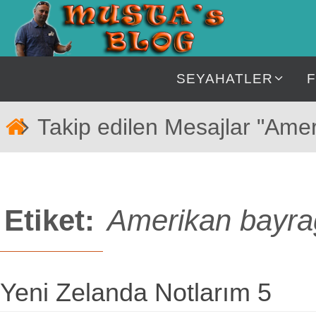
İçeriğe
geç
İçeriğe
SEYAHATLER
geç
Home
Takip edilen Mesajlar "Ame
Etiket:
Amerikan bayra
Yeni Zelanda Notlarım 5