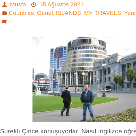
Musta
15 Ağustos 2021
Countries
,
Genel
,
ISLANDS
,
MY TRAVELS
,
Yeni
0
Sürekli Çince konuşuyorlar. Nasıl İngilizce öğr