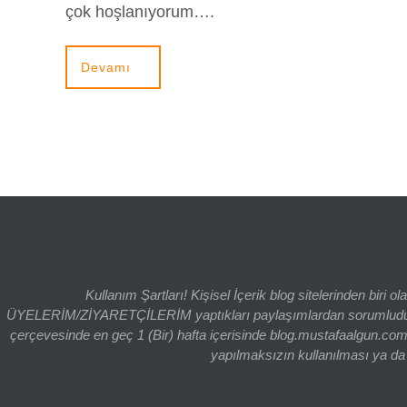
çok hoşlanıyorum….
Devamı
Kullanım Şartları! Kişisel İçerik blog sitelerinden bi
ÜYELERİM/ZİYARETÇİLERİM yaptıkları paylaşımlardan sorumludur. bl
çerçevesinde en geç 1 (Bir) hafta içerisinde blog.mustafaalgun.com
yapılmaksızın kullanılması ya da k