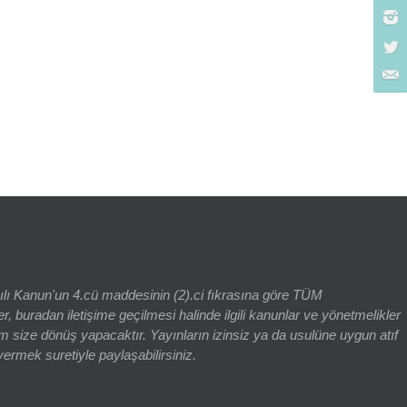
rch for:
yılı Kanun'un 4.cü maddesinin (2).ci fıkrasına göre TÜM
adan iletişime geçilmesi halinde ilgili kanunlar ve yönetmelikler
 size dönüş yapacaktır. Yayınların izinsiz ya da usulüne uygun atıf
vermek suretiyle paylaşabilirsiniz.