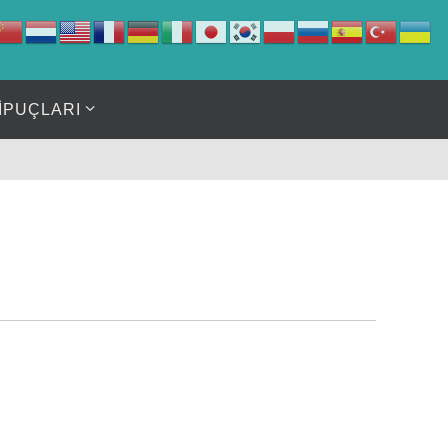
İPUÇLARI