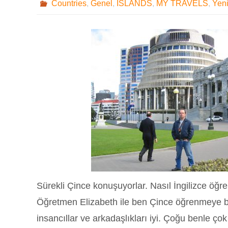
Countries
,
Genel
,
ISLANDS
,
MY TRAVELS
,
Yen
Sürekli Çince konuşuyorlar. Nasıl İngilizce öğr
Öğretmen Elizabeth ile ben Çince öğrenmeye 
insancıllar ve arkadaşlıkları iyi. Çoğu benle çok 