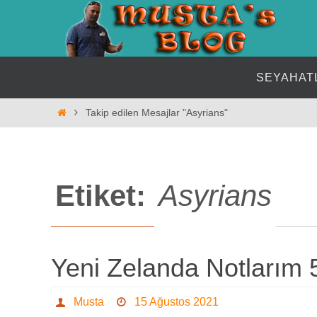
İçeriğe
geç
İçeriğe
SEYAHAT
geç
Home
Takip edilen Mesajlar "Asyrians"
Etiket:
Asyrians
Yeni Zelanda Notlarım 
Musta
15 Ağustos 2021