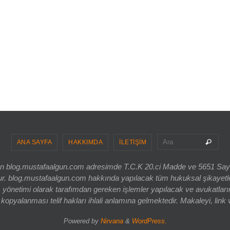
Sea
Ara
ANA SAYFA
HAKKIMDA
İLETİŞİM
ri olan blog.mustafaalgun.com adresimde T.C.K 20.ci Madde ve 5651 Sa
og.mustafaalgun.com hakkında yapılacak tüm hukuksal şikayetler, bur
 yönetimi olarak tarafımdan gereken işlemler yapılacak ve avukatlarım
opyalanması telif hakları ihlali anlamına gelmektedir. Makaleyi, link 
Powered by
Nirvana
&
WordPress.