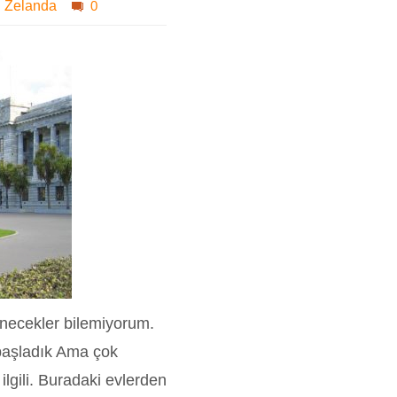
i Zelanda
0
enecekler bilemiyorum.
başladık Ama çok
ilgili. Buradaki evlerden