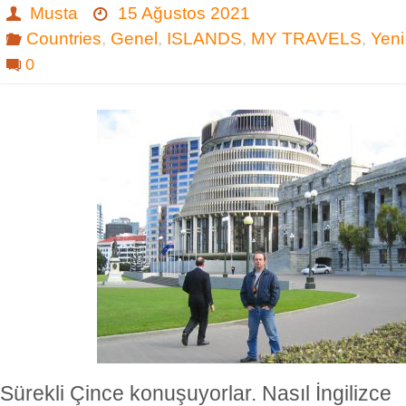
Musta
15 Ağustos 2021
Countries
,
Genel
,
ISLANDS
,
MY TRAVELS
,
Yeni
0
Sürekli Çince konuşuyorlar. Nasıl İngilizce