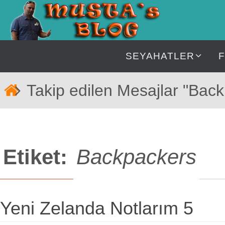
İçeriğe
geç
İçeriğe
SEYAHATLER
geç
Home
Takip edilen Mesajlar "Bac
Etiket:
Backpackers
Yeni Zelanda Notlarım 5