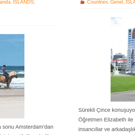
landa
,
ISLANDS
,
Countries
,
Genel
,
ISL
Sürekli Çince konuşuyor
Öğretmen Elizabeth il
ta sonu Amsterdam’dan
insancıllar ve arkadaşlık