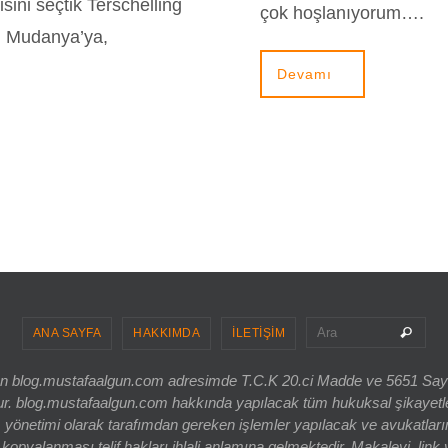
sini seçtik Terschelling
çok hoşlanıyorum….
nu Mudanya’ya,
Devamı
Sea
Ara
ANA SAYFA
HAKKIMDA
İLETİŞİM
ri olan blog.mustafaalgun.com adresimde T.C.K 20.ci Madde ve 5651 Sa
og.mustafaalgun.com hakkında yapılacak tüm hukuksal şikayetler, bur
 yönetimi olarak tarafımdan gereken işlemler yapılacak ve avukatlarım
opyalanması telif hakları ihlali anlamına gelmektedir. Makaleyi, link 