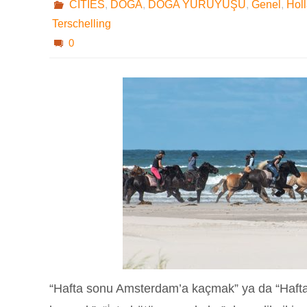
CITIES
,
DOĞA
,
DOĞA YÜRÜYÜŞÜ
,
Genel
,
Hol
Terschelling
0
“Hafta sonu Amsterdam’a kaçmak” ya da “Haf