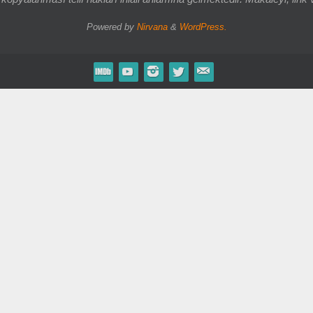
Powered by
Nirvana
&
WordPress.