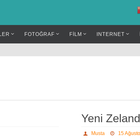
LER
FOTOĞRAF
FİLM
INTERNET
Yeni Zeland
Musta
15 Ağust