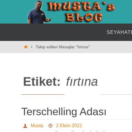
İçeriğe
geç
İçeriğe
SEYAHAT
geç
Home
Takip edilen Mesajlar "fırtına"
Etiket:
fırtına
Terschelling Adası
Musta
2 Ekim 2021