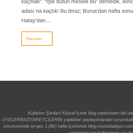
kaçmak”. “İşte bütün mesele bu” demedik, ikinci
adası na kaçtık! Bu biraz; Bursa’dan hafta so
Hatay’dan…
Devamı
Kullanım Şartları! Kişisel İçerik blog sitelerinden bi
ÜYELERİM/ZİYARETÇİLERİM yaptıkları paylaşımlardan sorumludur. bl
çerçevesinde en geç 1 (Bir) hafta içerisinde blog.mustafaalgun.com
yapılmaksızın kullanılması ya da k