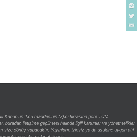
rch for:
yılı Kanun'un 4.cü maddesinin (2).ci fıkrasına göre TÜM
adan iletişime geçilmesi halinde ilgili kanunlar ve yönetmelikler
 size dönüş yapacaktır. Yayınların izinsiz ya da usulüne uygun atıf
vermek suretiyle paylaşabilirsiniz.