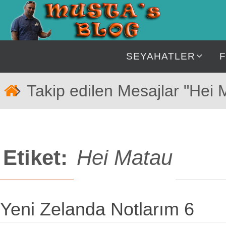
İçeriğe
geç
İçeriğe
SEYAHATLER
geç
Home
Takip edilen Mesajlar "Hei 
Etiket:
Hei Matau
Yeni Zelanda Notlarım 6