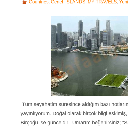
Countries
,
Genel
,
ISLANDS
,
MY TRAVELS
,
Yen
Tüm seyahatim süresince aldığım bazı notlarım
yayınlıyorum. Doğal olarak birçok bilgi eskimiş,
Birçoğu ise günceldir. Umarım beğenirsiniz; “S