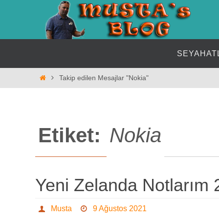
İçeriğe
geç
İçeriğe
SEYAHAT
geç
Home
Takip edilen Mesajlar "Nokia"
Etiket:
Nokia
Yeni Zelanda Notlarım 
Musta
9 Ağustos 2021