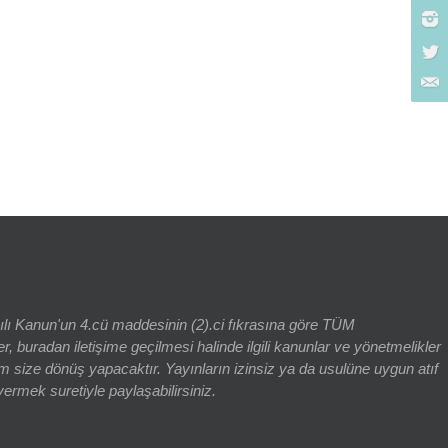
rch for:
yılı Kanun'un 4.cü maddesinin (2).ci fıkrasına göre TÜM
adan iletişime geçilmesi halinde ilgili kanunlar ve yönetmelikler
 size dönüş yapacaktır. Yayınların izinsiz ya da usulüne uygun atıf
vermek suretiyle paylaşabilirsiniz.