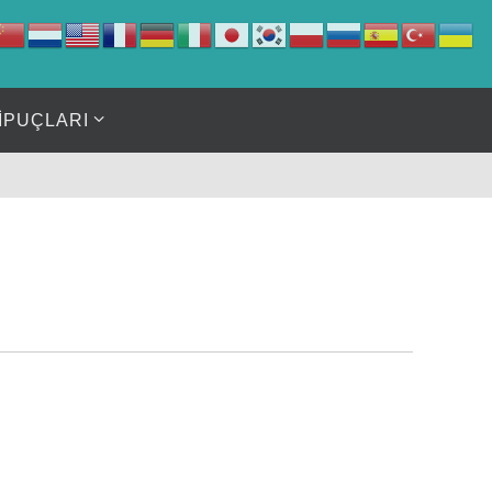
İPUÇLARI