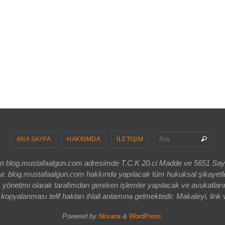
Sea
Ara
ANA SAYFA
HAKKIMDA
İLETİŞİM
ri olan blog.mustafaalgun.com adresimde T.C.K 20.ci Madde ve 5651 Sa
og.mustafaalgun.com hakkında yapılacak tüm hukuksal şikayetler, bur
 yönetimi olarak tarafımdan gereken işlemler yapılacak ve avukatlarım
opyalanması telif hakları ihlali anlamına gelmektedir. Makaleyi, link 
Powered by
Nirvana
&
WordPress.