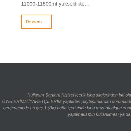
11000-11800mt yükseklikte…
Devamı
Kullanım Şartları! Kişisel İçerik blog sitelerinden bi
ÜYELERİM/ZİYARETÇİLERİM yaptıkları paylaşımlardan sorumludur. bl
çerçevesinde en geç 1 (Bir) hafta içerisinde blog.mustafaalgun.com
yapılmaksızın kullanılması ya da k