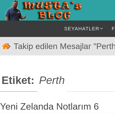
İçeriğe
geç
İçeriğe
SEYAHATLER
geç
Home
Takip edilen Mesajlar "Pert
Etiket:
Perth
Yeni Zelanda Notlarım 6