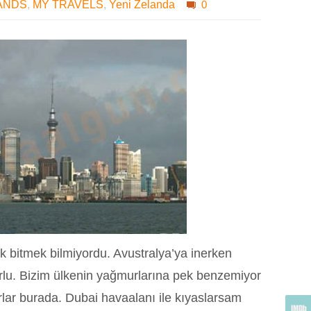
ANDS
,
MY TRAVELS
,
Yeni Zelanda
0
k bitmek bilmiyordu. Avustralya’ya inerken
lu. Bizim ülkenin yağmurlarına pek benzemiyor
rlar burada. Dubai havaalanı ile kıyaslarsam