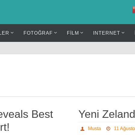
LER
FOTOĞRAF
FİLM
INTERNET
eveals Best
Yeni Zeland
rt!
Musta
11 Ağust