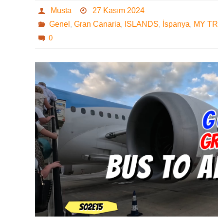
Musta
27 Kasım 2024
Genel
,
Gran Canaria
,
ISLANDS
,
İspanya
,
MY T
0