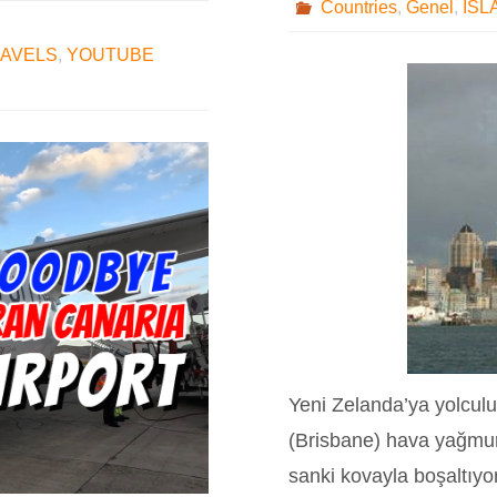
Countries
,
Genel
,
ISL
RAVELS
,
YOUTUBE
Yeni Zelanda’ya yolculu
(Brisbane) hava yağmur
sanki kovayla boşaltıyo