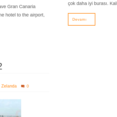
çok daha iyi burası. Ka
eave Gran Canaria
he hotel to the airport,
Devamı
2
i Zelanda
0