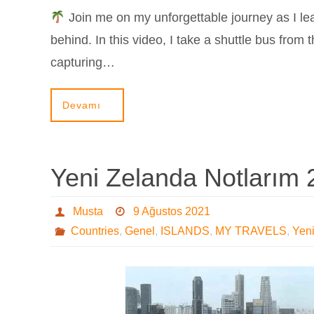
Join me on my unforgettable journey as I l
behind. In this video, I take a shuttle bus from t
capturing…
Devamı
Yeni Zelanda Notlarım 
Musta
9 Ağustos 2021
Countries
,
Genel
,
ISLANDS
,
MY TRAVELS
,
Yen