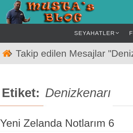
İçeriğe
geç
İçeriğe
SEYAHATLER
geç
Home
Takip edilen Mesajlar "Deni
Etiket:
Denizkenarı
Yeni Zelanda Notlarım 6